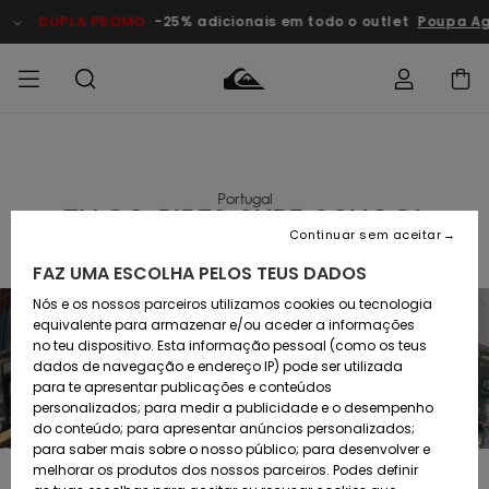
DUPLA PROMO
-25% adicionais em todo o outlet
Poupa Ago
Acede à tua
HOMEM
Roupas
Roupas
Shop
Surf Shop
Artigos
Outlet
encomenda
Homem
Neve
Homem
Homem
Portugal
MENINO
TIAGO PIRES SURF SCHOOL
Envio
Acessórios
Acessórios
Artigos
Continuar sem aceitar
recém-
Surf Shop
Outlet
MULHER
chegados
Crianças
Artigos
Criança
FAZ UMA ESCOLHA PELOS TEUS DADOS
Devoluções
Neve
Nós e os nossos parceiros utilizamos cookies ou tecnologia
Calçado e
Calçado e
Criança
chinelos
chinelos
SURF
equivalente para armazenar e/ou aceder a informações
Pagamento
Highlights
Highlights
Outlet
no teu dispositivo. Esta informação pessoal (como os teus
Mulher
dados de navegação e endereço IP) pode ser utilizada
SNOW
Snow Shop
para te apresentar publicações e conteúdos
Cartão
Surfe/água
Surfe/água
Feminino
personalizados; para medir a publicidade e o desempenho
presente
Snow
Community
do conteúdo; para apresentar anúncios personalizados;
DUPLA
para saber mais sobre o nosso público; para desenvolver e
PROMO
melhorar os produtos dos nossos parceiros. Podes definir
Quiksilver
Snow
Neve
Highlights
A Tiago Pires Surf School é um projecto direccionado para os mais