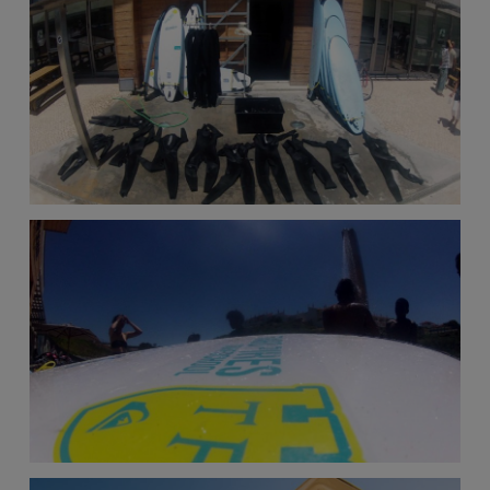
mais
frequentes e o
nosso
formulário de
contacto.
Consultar
as FAQ