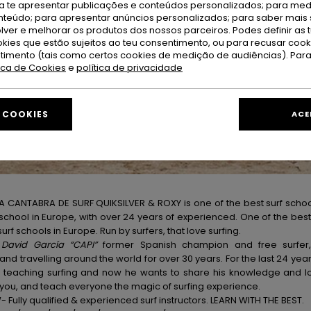
ra te apresentar publicações e conteúdos personalizados; para medi
eúdo; para apresentar anúncios personalizados; para saber mais 
lver e melhorar os produtos dos nossos parceiros. Podes definir as 
okies que estão sujeitos ao teu consentimento, ou para recusar coo
ntimento (tais como certos cookies de medição de audiências). Par
tica de Cookies
e
política de privacidade
E COOKIES
ACE
 CANTABRA DE SURF QUIKSILVER & ROXY is one of the best surf schoo
 school in Europe, with over 24 years of experienced. One of the be
urf schools in Europe. Run by surfers, that love surfing.
-
David García “CAPI”
former Spanish champion and free surfer
nd travelling around the world for over 30 years. For the last 24 yea
 teaching surfing and now he wants to share his knowledge and lo
you, and teach everyone the magic of surfing experience.
Fully qualified & experienced surf instructors. LEARN WITH THE BEST.