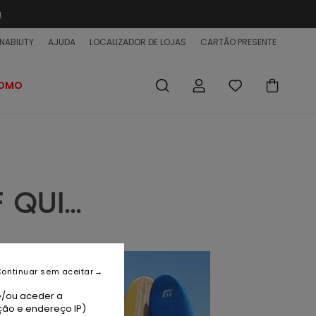
a
NABILITY
AJUDA
LOCALIZADOR DE LOJAS
CARTÃO PRESENTE
ROMO
QUI...
ontinuar sem aceitar
e/ou aceder a
ção e endereço IP)