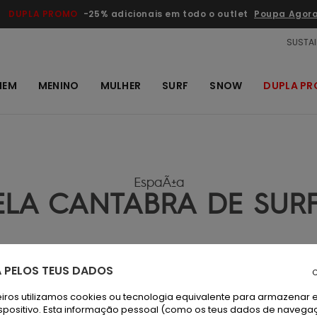
DUPLA PROMO
-25% adicionais em todo o outlet
Poupa Agor
SUSTAI
MEM
MENINO
MULHER
SURF
SNOW
DUPLA P
EspaÃ±a
LA CANTABRA DE SURF 
 PELOS TEUS DADOS
C
iros utilizamos cookies ou tecnologia equivalente para armazenar 
spositivo. Esta informação pessoal (como os teus dados de navega