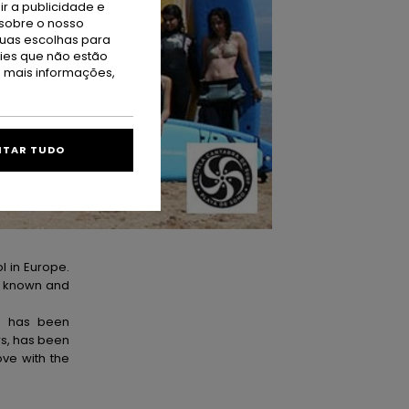
r a publicidade e
sobre o nosso
tuas escolhas para
kies que não estão
a mais informações,
ITAR TUDO
l in Europe.
st known and
, has been
rs, has been
ve with the