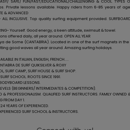
ASY/ SAFE/ FUN/FAST/EDUCATIONAL/CHALLENGING & COOL. TYPES 
s. Private lessons available. Happy riders from 6-85 years of ag
TE & ADVANCED
 ALL INCLUSIVE. Top quality surfing equipment provided. SURFBOAR
NG- Yourself. Good energy, a keen attitude, swimsuit & towel.
ns offered daily, all year around. OPEN ALL YEAR
a de Some (CANTABRIA). Located in one of the surf magnets in the
etting good waves all year around. Amazing surfing holidays.
ILABLE IN ITALIAN, ENGLISH, FRENCH…..
NTABRA DE SURF QUIKSILVER & ROXY
L, SURF CAMP, SURF HOUSE & SURF SHOP.
1 SURF SCHOOL. ROOTS SINCE 1991.
 BODYBOARD LESSONS.
LEVELS (BEGINNERS/ INTERMEDIATES & COMPETITION).
D & PROFESSIONALISM. QUALIFIED SURF INSTRUCTORS. FAMILY OWNED 
G FROM DAY 1.
24 YEARS OF EXPERIENCED.
XPERIENCED SURF SCHOOL & INSTRUCTORS.
Connect with us!