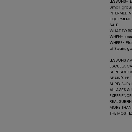
LESSONS- E
Small group
INTERMEDIA
EQUIPMENT-
SALE.
WHAT TO BRI
WHEN- Lesso
WHERE- Play
of Spain, g
LESSONS AVA
ESCUELA CA
SURF SCHOO
SPAIN´S Nº 
SURF/ SUP/
ALL AGES & 
EXPERIENCE
REAL SURFIN
MORE THAN 
THE MOST E