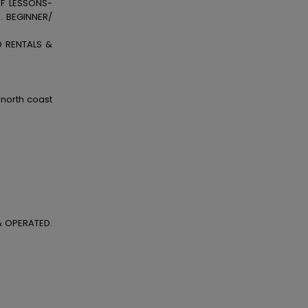
OF LESSONS-
e. BEGINNER/
D RENTALS &
 north coast
& OPERATED.